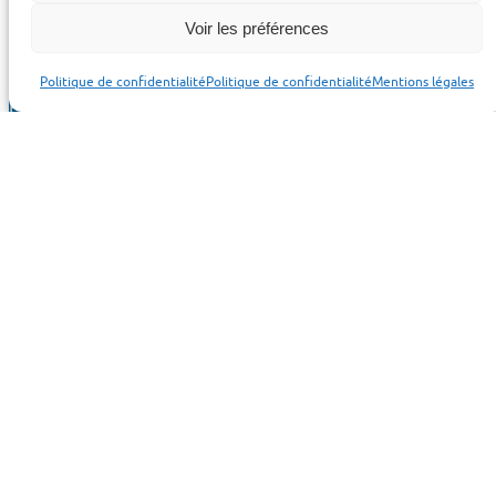
Voir les préférences
Politique de confidentialité
Politique de confidentialité
Mentions légales
Effbe group
membre du groupe
Techné
GAMMA
Les élastomères GAMMA
Nos amortisseurs
EFFBE
Les elastomères EFFBE
Nos membranes
Contact
EFFBE Group